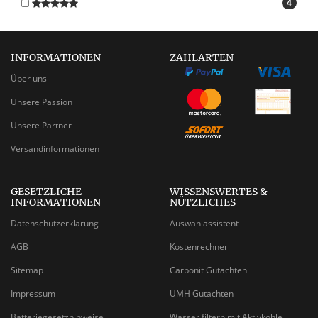
4
INFORMATIONEN
ZAHLARTEN
Über uns
Unsere Passion
Unsere Partner
Versandinformationen
GESETZLICHE
WISSENSWERTES &
INFORMATIONEN
NÜTZLICHES
Datenschutzerklärung
Auswahlassistent
AGB
Kostenrechner
Sitemap
Carbonit Gutachten
Impressum
UMH Gutachten
Batteriegesetzhinweise
Wasser filtern mit Aktivkohle