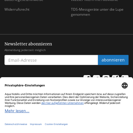
Widerrufsrecht
TDS-Messgeräte unter die Lupe
genommen
Newsletter abonnieren
Abmeldung jederzeit möglich
EMAIL-
abonnieren
ADRESSE
*
Alle Preise inkl. gesetzlicher USt., zzgl.
Versand
© Aqua Nobilis
Cookie Settings
Powered by
JTL-Shop