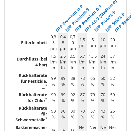
NFP 4,5-9 (Medium-9)
NFP Premium U-9
NFP Premium D-9
NFP Premium-9
NFP Protect-9
NFP Speci
NFP Select-9
0,3
0,4
0,7
1,5
5
10
20
Filterfeinheit
5
5
0
µm
µm
µm
µm
µm
µm
µm
1,5
2,5
3,5
6,7
13,5
24
37
Durchfluss (bei
l/m
l/m
l/m
l/m
l/mi
l/m
l/m
4 bar)
in
in
in
in
n
in
in
Rückhalterate
99
99
88
78
65
50
32
für Pestizide,
%
%
%
%
%
%
%
*
...
Rückhalterate
99
99
92
87
79
70
59
*
für Chlor
%
%
%
%
%
%
%
Rückhalterate
93
90
80
70
57
43
26
für
%
%
%
%
%
%
%
*
Schwermetalle
Bakteriensicher
Nei
Nei
Ne
Nei
Ja
Ja
Ja