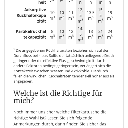
heit
n
n
in
n
Adsorptive
12,
15,
10
10
11
13,5
19
Rückhaltekapa
5
5
3
3
3
3
3
m
m
m
m
m
3
3
zität
m
m
14,
Partikelrückhal
8
10
12
18
21
24
5
3
3
3
3
3
3
tekapazität
m
m
m
m
m
m
3
m
*
Die angegebenen Rückhalteraten beziehen sich auf den
Durchfluss bei 4 bar. Sollte der tatsächlich anliegende Druck
geringer oder die effektive Flussgeschwindigkeit durch
andere Faktoren bedingt geringer sein, verlängert sich die
Kontaktzeit zwischen Wasser und Aktivkohle. Hierdurch
fallen die wirklichen Rückhaltraten tendenziell höher aus als
angegeben.
Welche ist die Richtige für
mich?
Noch immer unsicher welche Filterkartusche die
richtige Wahl ist? Lesen Sie sich folgende
Anmerkungen durch, dann finden Sie sicher das