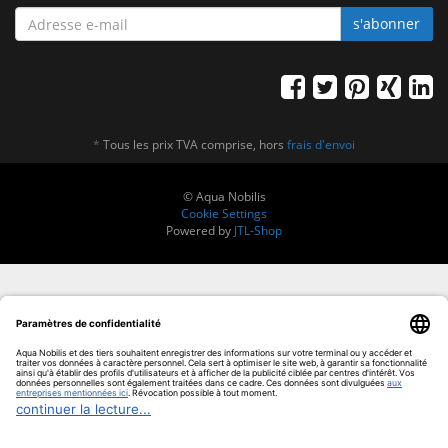
ADRESSE
s'abonner
E-
MAIL
*
Tous les prix TVA comprise, hors
frais d'envoi
© Aqua Nobilis
Cookie Settings
Powered by
JTL-Shop