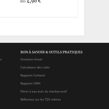
4,90 €
dès
BON À SAVOIR & OUTILS PRATIQUES
es
Assistant virtuel
Calculateur des coûts
Rapports Carbonit
Rapports UMH
Filtres à eau avec du charbon actif
Réflexions sur les TDS mètres