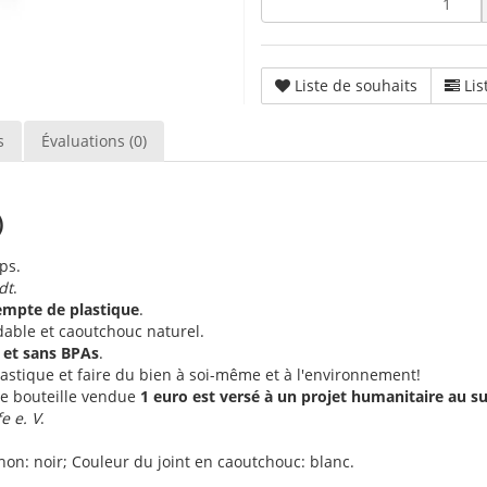
Liste de souhaits
Lis
s
Évaluations (0)
)
ps.
dt
.
xempte de plastique
.
able et caoutchouc naturel.
é et sans BPAs
.
astique et faire du bien à soi-même et à l'environnement!
ue bouteille vendue
1 euro est versé à un projet humanitaire au su
e e. V
.
hon: noir; Couleur du joint en caoutchouc: blanc.