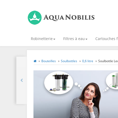
Robinetterie
Filtres à eau
Cartouches f
Bouteilles
Soulbottles
0,6 litre
Soulbottle Leo