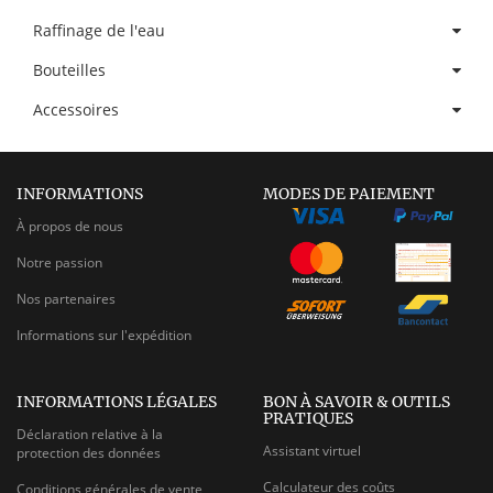
Raffinage de l'eau
Bouteilles
Accessoires
INFORMATIONS
MODES DE PAIEMENT
À propos de nous
Notre passion
Nos partenaires
Informations sur l'expédition
INFORMATIONS LÉGALES
BON À SAVOIR & OUTILS
PRATIQUES
Déclaration relative à la
Assistant virtuel
protection des données
Calculateur des coûts
Conditions générales de vente