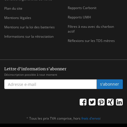
Rapports Carbonit
Plan du site
Rapports UMH
Mentions légales
Filtres à eau avec du charbon
Mentions sur la loi des batteries
actif
Informations sur la rétractation
Réflexions sur les TDS mètres
Lettre d'information s'abonner
Désinscription possible à tout moment
ADRESSE
s'abonner
E-
MAIL
*
Tous les prix TVA comprise, hors
frais d'envoi