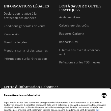
INFORMATIONS LÉGALES
BON À SAVOIR & OUTILS
PRATIQUES
Déclaration relative à la
Assistant virtuel
protection des données
Calculateur des coûts
Conditions générales de vente
Rapports Carbonit
Plan du site
Rapports UMH
Mentions légales
Filtres à eau avec du charbon
Mentions sur la loi des batteries
actif
Informations sur la rétractation
Réflexions sur les TDS mètres
Lettre d'information s'abonner
Désinscription possible à tout moment
ADRESSE
s'abonner
E-
MAIL