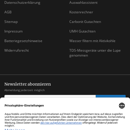
Datenschutzerklärung
Auswahlassistent
AGB
Kostenrechner
Sitemap
Carbonit Gutachten
Impressum
UMH Gutachten
Batteriegesetzhinweise
Wasser filtern mit Aktivkohle
Widerrufsrecht
TDS-Messgeräte unter die Lupe
genommen
Newsletter abonnieren
Abmeldung jederzeit möglich
EMAIL-
abonnieren
ADRESSE