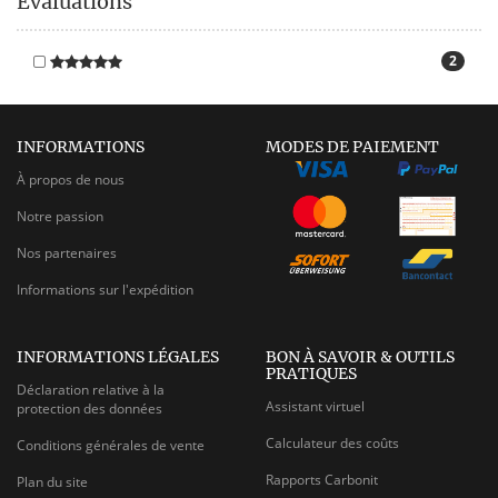
Évaluations
2
INFORMATIONS
MODES DE PAIEMENT
À propos de nous
Notre passion
Nos partenaires
Informations sur l'expédition
INFORMATIONS LÉGALES
BON À SAVOIR & OUTILS
PRATIQUES
Déclaration relative à la
Assistant virtuel
protection des données
Calculateur des coûts
Conditions générales de vente
Rapports Carbonit
Plan du site