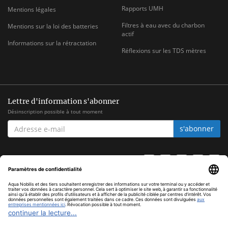
Rapports UMH
Mentions légales
Filtres à eau avec du charbon
Mentions sur la loi des batteries
actif
Informations sur la rétractation
Réflexions sur les TDS mètres
Lettre d'information s'abonner
Désinscription possible à tout moment
ADRESSE
s'abonner
E-
MAIL
*
Tous les prix TVA comprise, hors
frais d'envoi
© Aqua Nobilis
Cookie Settings