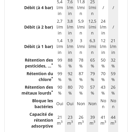
5,4
7,6
11,8
25
Débit (à 4 bar)
l/m
l/m
l/mi
l/mi
/
/
in
in
n
n
2,7
3,8
5,9
12,5
24
Débit (à 2 bar)
l/m
l/m
l/mi
l/mi
l/m
/
in
in
n
n
in
1,4
1,9
3
6,3
12
21
Débit (à 1 bar)
l/m
l/m
l/mi
l/mi
l/m
l/m
in
in
n
n
in
in
Rétention des
99
88
78
65
50
32
*
pesticides, ...
%
%
%
%
%
%
Rétention du
99
92
87
79
70
59
*
chlore
%
%
%
%
%
%
Rétention des
90
80
70
57
43
26
*
métaux lourds
%
%
%
%
%
%
Bloque les
No
No
Oui
Oui
Non
Non
bactéries
n
n
Capacité de
21
23
26
39
41
44
rétention
3
3
3
3
3
3
m
m
m
m
m
m
adsorptive