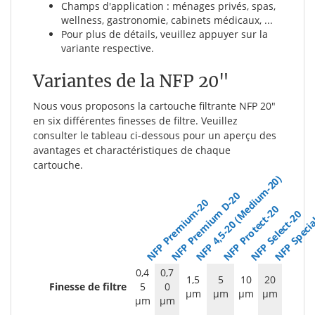
Champs d'application : ménages privés, spas,
wellness, gastronomie, cabinets médicaux, ...
Pour plus de détails, veuillez appuyer sur la
variante respective.
Variantes de la NFP 20"
Nous vous proposons la cartouche filtrante NFP 20"
en six différentes finesses de filtre. Veuillez
consulter le tableau ci-dessous pour un aperçu des
avantages et charactéristiques de chaque
cartouche.
NFP 4,5-20 (Medium-20)
NFP Premium D-20
NFP Premium-20
NFP Protect-20
NFP Specia
NFP Select-20
0,4
0,7
1,5
5
10
20
Finesse de filtre
5
0
µm
µm
µm
µm
µm
µm