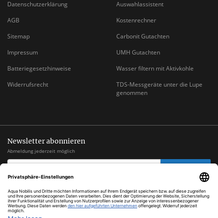
Datenschutzerklärung
Auswahlassistent
AGB
Kostenrechner
Sitemap
Carbonit Gutachten
Impressum
UMH Gutachten
Batteriegesetzhinweise
Wasser filtern mit Aktivkohle
Widerrufsrecht
TDS-Messgeräte unter die Lupe
genommen
Newsletter abonnieren
Abmeldung jederzeit möglich
EMAIL-
abonnieren
ADRESSE