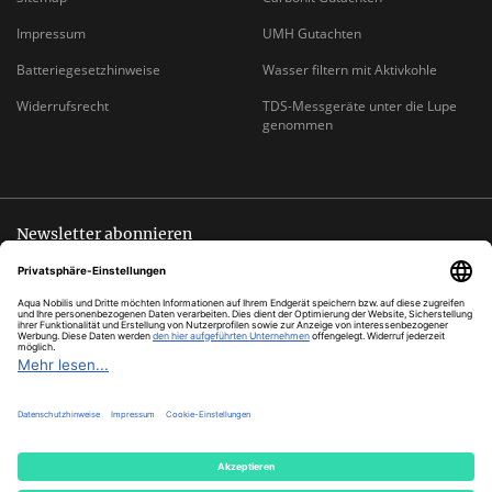
Impressum
UMH Gutachten
Batteriegesetzhinweise
Wasser filtern mit Aktivkohle
Widerrufsrecht
TDS-Messgeräte unter die Lupe
genommen
Newsletter abonnieren
Abmeldung jederzeit möglich
EMAIL-
abonnieren
ADRESSE
*
Alle Preise inkl. gesetzlicher USt., zzgl.
Versand
© Aqua Nobilis