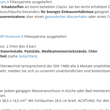
ium-9
Filterpatrone ausgeliefert.
 Schadstoffen
als beim beliebten Classic Set bei leicht erhöhtem 
hlusschläuche besonders
für beengte Einbauverhältnisse
geeignet.
asserentnahme
über einen
gesonderten Wasserhahn
oder einen
D
FP Premium-9
Filterpatrone ausgeliefert:
ss: 2 l/min (bei 4 bar)
Schwermetalle, Pestizide, Medikamentenrückstände, Chlor
heit
(siehe
Gutachten
)
ilterwechsel (entsprechend der DIN 1988) alle 6 Monate empfohle
 mehr, melden Sie sich zu unserem unverbindlichen und kostenlos
ch an jedem gängigen Wasseranschluss in Küche oder Bad montieren
ert.
3
x 38,5 x 14,5 cm
. Mit Schläuchen 26,5 cm breit. ACHTUNG: Für den 