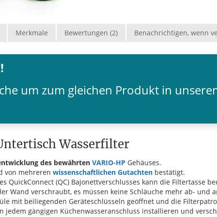
Merkmale
Bewertungen (2)
Benachrichtigen, wenn v
!
Fläche um zum gleichen Produkt in unser
ntertisch Wasserfilter
entwicklung des bewährten
VARIO-HP
Gehäuses.
ird von mehreren
wissenschaftlichen Gutachten
bestätigt.
 des QuickConnect (QC) Bajonettverschlusses kann die Filtertass
n der Wand verschraubt, es müssen keine Schläuche mehr ab- und 
püle mit beiliegenden Geräteschlüsseln geöffnet und die Filterpat
an jedem gängigen Küchenwasseranschluss installieren und versch