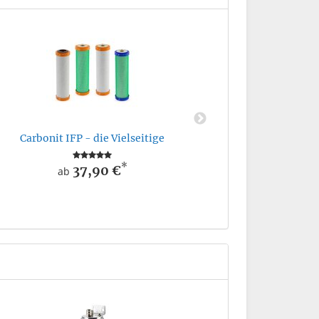
Carbonit
a
Carbonit IFP - die Vielseitige
*
37,90 €
ab