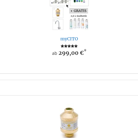
myCITO
*
299,00 €
ab