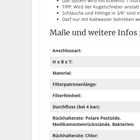
Das System wird mit Eckventil T-Stück
TIPP: Wird der Kugelschieber anstatt
Schläuche und Fittinge in 3/8" sind
Darf nur mit Kaltwasser betrieben we
Maße und weitere Infos
Anschlussart:
H x B x T:
Material:
Filterpatronenlänge:
Filterfeinheit:
Durchfluss (bei 4 bar):
Rückhalterate: Polare Pestizide,
Medikamentenrückstände, Bakterien:
Rückhalterate: Chlor: