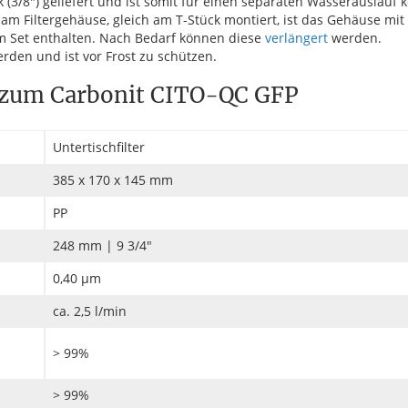
 (3/8") geliefert und ist somit für einen separaten Wasserauslauf k
 am Filtergehäuse, gleich am T-Stück montiert, ist das Gehäuse mit 
 im Set enthalten. Nach Bedarf können diese
verlängert
werden.
rden und ist vor Frost zu schützen.
 zum Carbonit CITO-QC GFP
Untertischfilter
385 x 170 x 145 mm
PP
248 mm | 9 3/4"
0,40 µm
ca. 2,5 l/min
> 99%
> 99%