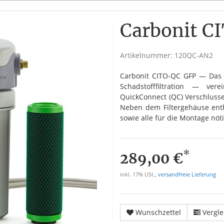
Carbonit C
Artikelnummer:
120QC-AN2
Carbonit CITO-QC GFP — Das 
Schadstofffiltration — ve
QuickConnect (QC) Verschlusse
Neben dem Filtergehäuse enth
sowie alle für die Montage nöt
*
289,00 €
inkl. 17% USt.,
versandfreie Lieferung
Wunschzettel
Vergle