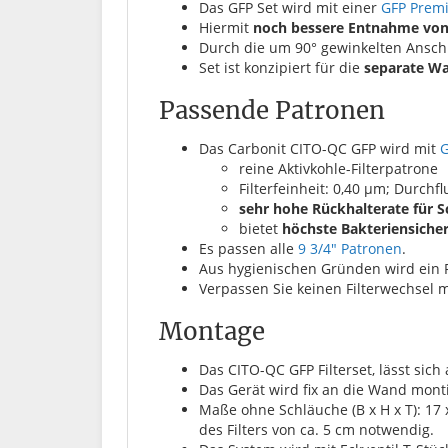
Das GFP Set wird mit einer
GFP Prem
Hiermit
noch bessere Entnahme von
Durch die um 90° gewinkelten Ansc
Set ist konzipiert für die
separate W
Passende Patronen
Das Carbonit CITO-QC GFP wird mit
G
reine Aktivkohle-Filterpatrone
Filterfeinheit: 0,40 µm; Durchflu
sehr hohe Rückhalterate für 
bietet
höchste Bakteriensicher
Es passen alle
9 3/4" Patronen
.
Aus hygienischen Gründen wird ein F
Verpassen Sie keinen Filterwechsel
Montage
Das CITO-QC GFP Filterset, lässt si
Das Gerät wird fix an die Wand monti
Maße ohne Schläuche (B x H x T): 17 
des Filters von ca. 5 cm notwendig.