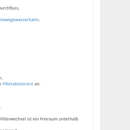
Durchfluss.
reiwegewasserhahn
.
n.
en
Filteraboservice
an.
.
Filterwechsel ist ein Freiraum unterhalb