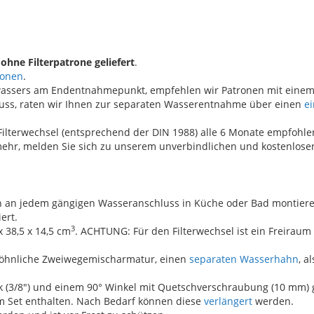
d
ohne Filterpatrone geliefert
.
ronen
.
ltwassers am Endentnahmepunkt, empfehlen wir Patronen mit einem
luss, raten wir Ihnen zur separaten Wasserentnahme über einen
e
ilterwechsel (entsprechend der DIN 1988) alle 6 Monate empfohle
 mehr, melden Sie sich zu unserem unverbindlichen und kostenlos
sich an jedem gängigen Wasseranschluss in Küche oder Bad montier
ert.
3
x 38,5 x 14,5 cm
. ACHTUNG: Für den Filterwechsel ist ein Freiraum 
ewöhnliche Zweiwegemischarmatur, einen
separaten Wasserhahn
, a
ck (3/8") und einem 90° Winkel mit Quetschverschraubung (10 mm) g
 im Set enthalten. Nach Bedarf können diese
verlängert
werden.