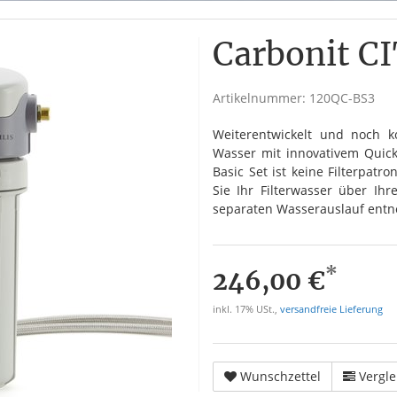
Carbonit C
Artikelnummer:
120QC-BS3
Weiterentwickelt und noch ko
Wasser mit innovativem Quick
Basic Set ist keine Filterpatr
Sie Ihr Filterwasser über I
separaten Wasserauslauf ent
*
246,00 €
inkl. 17% USt.,
versandfreie Lieferung
Wunschzettel
Vergle