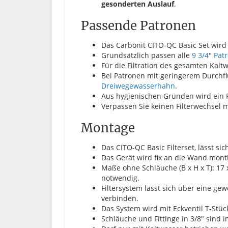
gesonderten Auslauf
.
Passende Patronen
Das Carbonit CITO-QC Basic Set wir
Grundsätzlich passen alle
9 3/4" Pat
Für die Filtration des gesamten Ka
Bei Patronen mit geringerem Durchf
Dreiwegewasserhahn
.
Aus hygienischen Gründen wird ein F
Verpassen Sie keinen Filterwechsel
Montage
Das CITO-QC Basic Filterset, lässt 
Das Gerät wird fix an die Wand monti
Maße ohne Schläuche (B x H x T): 17 
notwendig.
Filtersystem lässt sich über eine g
verbinden.
Das System wird mit Eckventil T-Stü
Schläuche und Fittinge in 3/8" sind