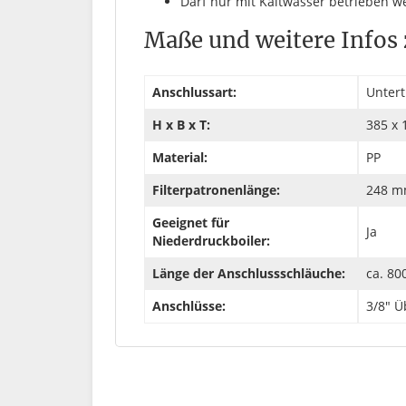
Darf nur mit Kaltwasser betrieben we
Maße und weitere Infos
Anschlussart:
Untert
H x B x T:
385 x 
Material:
PP
Filterpatronenlänge:
248 mm
Geeignet für
Ja
Niederdruckboiler:
Länge der Anschlussschläuche:
ca. 8
Anschlüsse:
3/8" 