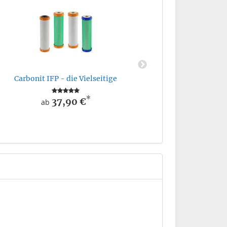
Carbonit IK
Carbonit IFP - die Vielseitige
*
37,90 €
ab