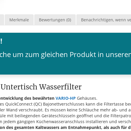
Merkmale
Bewertungen (0)
Benachrichtigen, wenn v
!
Fläche um zum gleichen Produkt in unser
Untertisch Wasserfilter
entwicklung des bewährten
VARIO-HP
Gehäuses.
 des QuickConnect (QC) Bajonettverschlusses kann die Filtertass
n der Wand verschraubt. Es müssen keine Schläuche mehr ab- und 
püle mit beiliegenden Geräteschlüsseln geöffnet und die Filterpat
an jedem gängigen Küchenwasseranschluss installieren und versch
tion des gesamten Kaltwassers am Entnahmepunkt, als auch für 