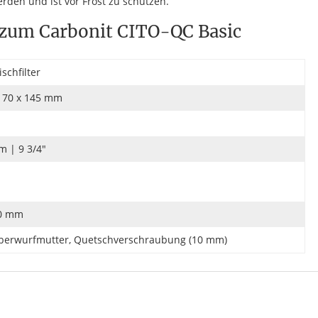
rden und ist vor Frost zu schützen.
 zum Carbonit CITO-QC Basic
ischfilter
170 x 145 mm
 | 9 3/4"
00 mm
Überwurfmutter, Quetschverschraubung (10 mm)