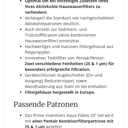
Optimal um ein vorzeitiges Zusetzen Ihres
Ihres Aktivkohle-Hauswasserfilters zu
verhindern
.
Verlängert die Standzeit von nachgeschalteten
Aktivkohlepatronen deutlich.
Auch einzeln zur Sediment- und
Trübstoffiltration (ohne kombinierten
Hauswasserfilter) einsetzbar.
Hochwertiges und massives Filtergehäuse aus
Polypropylen.
Innovativer Textilfilter von
Pentek/Pentair
:
Zwei verschiedene Feinheiten (25 & 1 µm) für
besonders erfolgreiche Filtration.
Geräteschlüssel, Kugelschieber (Ein-und
Ausgang), Reduziernippel, sowie
Wandhalterung aus Stahl im Set enthalten.
Filtergehäuse hergestellt in Europa.
Passende Patronen
Das Prime Inventions Aqua Fidelo 20" Set wird
mit
einer Pentair Kombivorfilterpartrone mit
25 & 1 µm
geliefert.