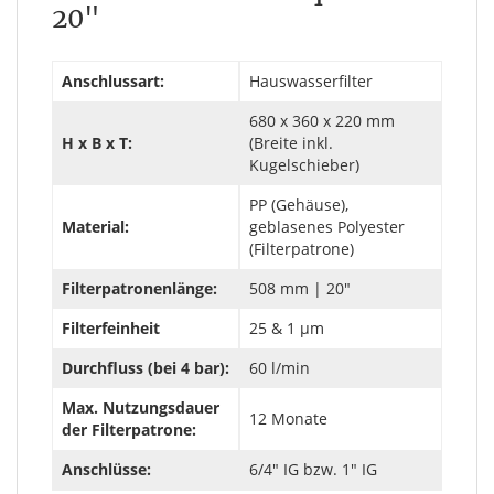
20"
Anschlussart:
Hauswasserfilter
680 x 360 x 220 mm
H x B x T:
(Breite inkl.
Kugelschieber)
PP (Gehäuse),
Material:
geblasenes Polyester
(Filterpatrone)
Filterpatronenlänge:
508 mm | 20"
Filterfeinheit
25 & 1 µm
Durchfluss (bei 4 bar):
60 l/min
Max. Nutzungsdauer
12 Monate
der Filterpatrone:
Anschlüsse:
6/4" IG bzw. 1" IG