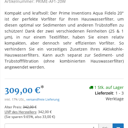
Artikelnummer:
PRIME-AF1-20W
Kompakt und kraftvoll: Der Prime Inventions Aqua Fidelo 20"
ist der perfekte Vorfilter für Ihren Hauswasserfilter, um
diesen optimal vor Sedimenten und anderen Trübstoffen zu
schützen! Dank der zwei verschiedenen Feinheiten (25 & 1
µm), in nur einem Textilfilter, haben Sie einen relativ
kompakten, aber dennoch sehr effizienten Vorfilter. So
verhindern Sie ein vorzeitiges Zusetzen Ihres Aktivkohle-
Hauswasserfilters. Kann auch separat zur Sediment- und
Trübstofffiltration (ohne kombinierten Hauswasserfilter)
angewendet werden.
*
1 Stk. auf Lager
309,00 €
Lieferzeit
: 1 - 3
Werktage
inkl. 17% USt.,
versandfreie Lieferung
Alter Preis:
342,00 €
UVP des Herstellers
:
342,00 €
(Sie sparen
9.65%
, also
33,00 €
)