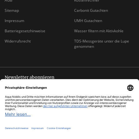
AGB
Kostenrechner
Sitemap
Carbonit Gutachten
Impressum
UMH Gutachten
Batteriegesetzhinweise
Wasser filtern mit Aktivkohle
Widerrufsrecht
TDS-Messgeräte unter die Lupe
genommen
Newsletter abonnieren
Abmeldung jederzeit möglich
EMAIL-
abonnieren
ADRESSE
*
Alle Preise inkl. gesetzlicher USt., zzgl.
Versand