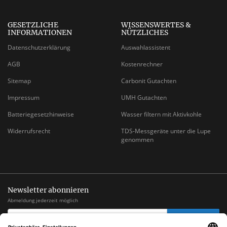
GESETZLICHE
WISSENSWERTES &
INFORMATIONEN
NÜTZLICHES
Datenschutzerklärung
Auswahlassistent
AGB
Kostenrechner
Sitemap
Carbonit Gutachten
Impressum
UMH Gutachten
Batteriegesetzhinweise
Wasser filtern mit Aktivkohle
Widerrufsrecht
TDS-Messgeräte unter die Lupe
genommen
Newsletter abonnieren
Abmeldung jederzeit möglich
EMAIL-
abonnieren
ADRESSE