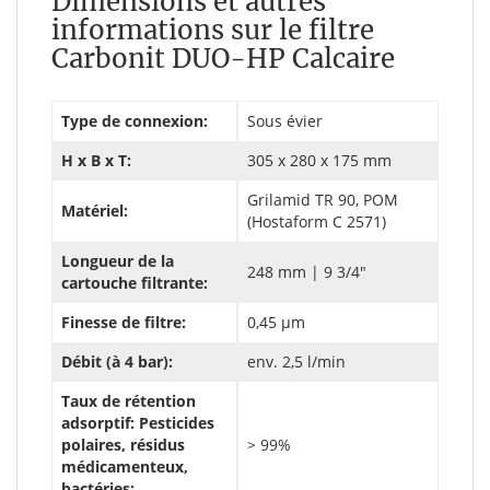
Dimensions et autres
informations sur le filtre
Carbonit DUO-HP Calcaire
Type de connexion:
Sous évier
H x B x T:
305 x 280 x 175 mm
Grilamid TR 90, POM
Matériel:
(Hostaform C 2571)
Longueur de la
248 mm | 9 3/4"
cartouche filtrante:
Finesse de filtre:
0,45 µm
Débit (à 4 bar):
env. 2,5 l/min
Taux de rétention
adsorptif: Pesticides
polaires, résidus
> 99%
médicamenteux,
bactéries: