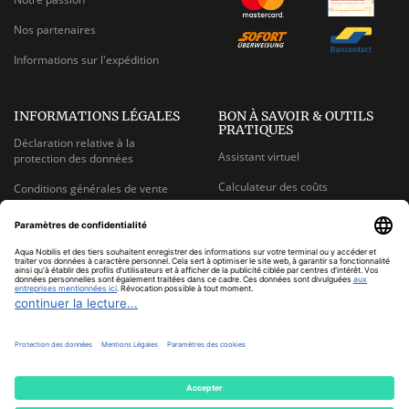
Nos partenaires
Informations sur l'expédition
INFORMATIONS LÉGALES
BON À SAVOIR & OUTILS
PRATIQUES
Déclaration relative à la
Assistant virtuel
protection des données
Calculateur des coûts
Conditions générales de vente
Rapports Carbonit
Plan du site
Rapports UMH
Mentions légales
Filtres à eau avec du charbon
Mentions sur la loi des batteries
actif
Informations sur la rétractation
Réflexions sur les TDS mètres