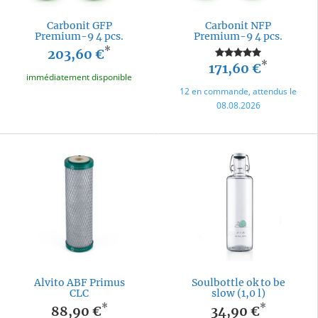
Carbonit GFP
Carbonit NFP
Premium-9 4 pcs.
Premium-9 4 pcs.
*
203,60 €
*
171,60 €
immédiatement disponible
12 en commande, attendus le
08.08.2026
Alvito ABF Primus
Soulbottle ok to be
CLC
slow (1,0 l)
*
*
88,90 €
34,90 €