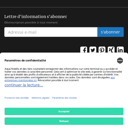
Lettre d'information s'abonner
Désinscription possible à tout moment
ADRESSE
s'abonner
E-
MAIL
*
Tous les prix TVA comprise, hors
frais d'envoi
© Aqua Nobilis
Cookie Settings
Powered by
JTL-Shop