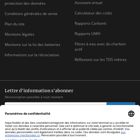
Assistant virtuel
protection des données
Calculateur des coûts
Conditions générales de vente
Rapports Carbonit
Plan du site
Rapports UMH
Mentions légales
Filtres à eau avec du charbon
Mentions sur la loi des batteries
actif
Informations sur la rétractation
Réflexions sur les TDS mètres
Lettre d'information s'abonner
Désinscription possible à tout moment
ADRESSE
s'abonner
E-
MAIL