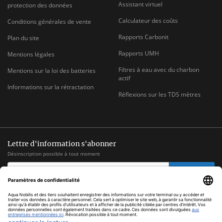
Assistant virtuel
protection des données
Calculateur des coûts
Conditions générales de vente
Rapports Carbonit
Plan du site
Rapports UMH
Mentions légales
Filtres à eau avec du charbon
Mentions sur la loi des batteries
actif
Informations sur la rétractation
Réflexions sur les TDS mètres
Lettre d'information s'abonner
Désinscription possible à tout moment
ADRESSE
s'abonner
E-
MAIL