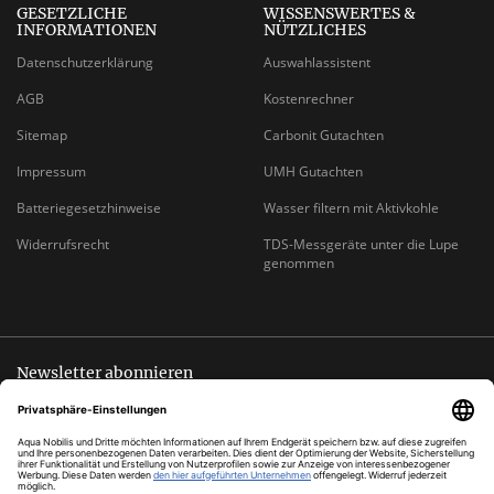
GESETZLICHE
WISSENSWERTES &
INFORMATIONEN
NÜTZLICHES
Datenschutzerklärung
Auswahlassistent
AGB
Kostenrechner
Sitemap
Carbonit Gutachten
Impressum
UMH Gutachten
Batteriegesetzhinweise
Wasser filtern mit Aktivkohle
Widerrufsrecht
TDS-Messgeräte unter die Lupe
genommen
Newsletter abonnieren
Abmeldung jederzeit möglich
EMAIL-
abonnieren
ADRESSE