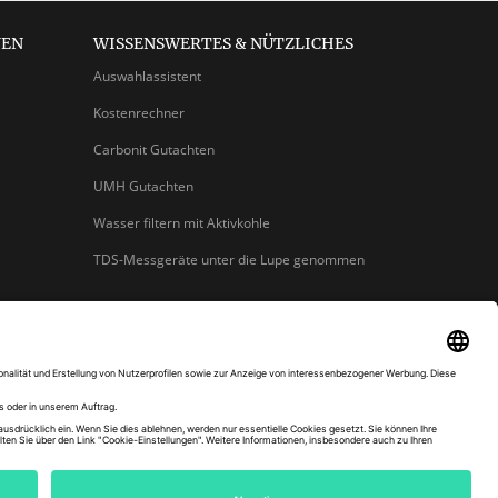
NEN
WISSENSWERTES & NÜTZLICHES
Auswahlassistent
Kostenrechner
Carbonit Gutachten
UMH Gutachten
Wasser filtern mit Aktivkohle
TDS-Messgeräte unter die Lupe genommen