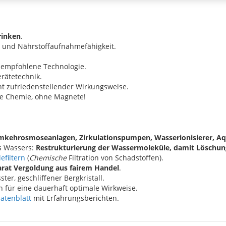
rinken
.
- und Nährstoffaufnahmefähigkeit.
 empfohlene Technologie.
rätetechnik.
t zufriedenstellender Wirkungsweise.
ne Chemie, ohne Magnete!
Umkehrosmoseanlagen, Zirkulationspumpen, Wasserionisierer, Aq
s Wassers:
Restrukturierung der Wassermoleküle, damit Löschun
efiltern
(
Chemische
Filtration von Schadstoffen).
arat Vergoldung aus fairem Handel
.
ter, geschliffener Bergkristall.
 für eine dauerhaft optimale Wirkweise.
atenblatt
mit Erfahrungsberichten.