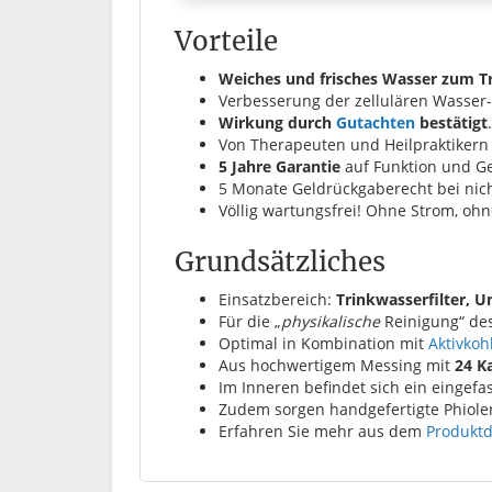
Vorteile
Weiches und frisches Wasser zum T
Verbesserung der zellulären Wasser
Wirkung durch
Gutachten
bestätigt
.
Von Therapeuten und Heilpraktikern
5 Jahre Garantie
auf Funktion und Ge
5 Monate Geldrückgaberecht bei nich
Völlig wartungsfrei! Ohne Strom, oh
Grundsätzliches
Einsatzbereich:
Trinkwasserfilter, 
Für die „
physikalische
Reinigung“ de
Optimal in Kombination mit
Aktivkohl
Aus hochwertigem Messing mit
24 K
Im Inneren befindet sich ein eingefass
Zudem sorgen handgefertigte Phiolen
Erfahren Sie mehr aus dem
Produktd