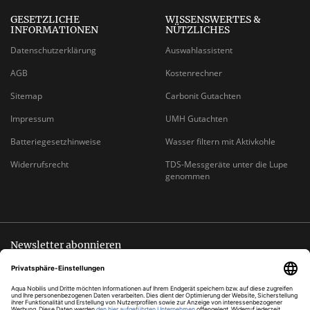
GESETZLICHE
WISSENSWERTES &
INFORMATIONEN
NÜTZLICHES
Datenschutzerklärung
Auswahlassistent
AGB
Kostenrechner
Sitemap
Carbonit Gutachten
Impressum
UMH Gutachten
Batteriegesetzhinweise
Wasser filtern mit Aktivkohle
Widerrufsrecht
TDS-Messgeräte unter die Lupe
genommen
Newsletter abonnieren
Abmeldung jederzeit möglich
EMAIL-
abonnieren
ADRESSE