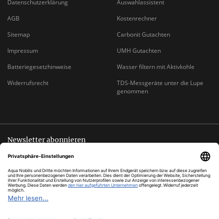
Datenschutzerklärung
Auswahlassistent
AGB
Kostenrechner
Sitemap
Carbonit Gutachten
Impressum
UMH Gutachten
Batteriegesetzhinweise
Wasser filtern mit Aktivkohle
Widerrufsrecht
TDS-Messgeräte unter die Lupe
genommen
Newsletter abonnieren
Abmeldung jederzeit möglich
EMAIL-
abonnieren
ADRESSE