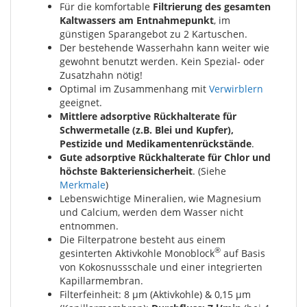
Für die komfortable
Filtrierung des gesamten
Kaltwassers am Entnahmepunkt
, im
günstigen Sparangebot zu 2 Kartuschen.
Der bestehende Wasserhahn kann weiter wie
gewohnt benutzt werden. Kein Spezial- oder
Zusatzhahn nötig!
Optimal im Zusammenhang mit
Verwirblern
geeignet.
Mittlere adsorptive Rückhalterate für
Schwermetalle (z.B. Blei und Kupfer),
Pestizide und Medikamentenrückstände
.
Gute adsorptive Rückhalterate für Chlor und
höchste Bakteriensicherheit
. (Siehe
Merkmale
)
Lebenswichtige Mineralien, wie Magnesium
und Calcium, werden dem Wasser nicht
entnommen.
Die Filterpatrone besteht aus einem
®
gesinterten Aktivkohle Monoblock
auf Basis
von Kokosnussschale und einer integrierten
Kapillarmembran.
Filterfeinheit: 8 µm (Aktivkohle) & 0,15 µm