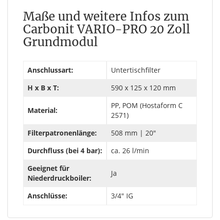
Maße und weitere Infos zum
Carbonit VARIO-PRO 20 Zoll
Grundmodul
Anschlussart:
Untertischfilter
H x B x T:
590 x 125 x 120 mm
PP, POM (Hostaform C
Material:
2571)
Filterpatronenlänge:
508 mm | 20"
Durchfluss (bei 4 bar):
ca. 26 l/min
Geeignet für
Ja
Niederdruckboiler:
Anschlüsse:
3/4" IG