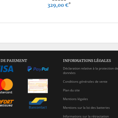
*
329,00 €
 DE PAIEMENT
INFORMATIONS LÉGALES
Déclaration relative à la protection d
données
Conditions générales de vente
Plan du site
Mentions légales
Mentions sur la loi des batteries
Informations sur la rétractation