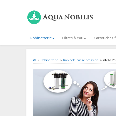
Robinetterie
Filtres à eau
Cartouches f
Robinetterie
Robinets basse pression
Alvito P