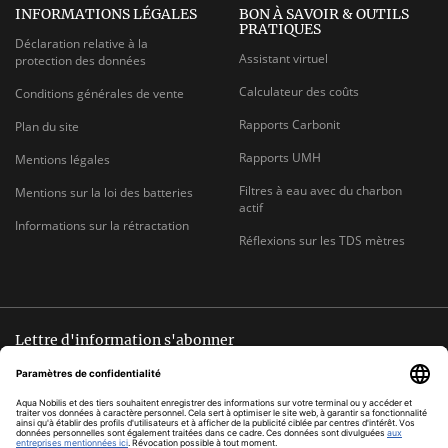
INFORMATIONS LÉGALES
BON À SAVOIR & OUTILS
PRATIQUES
Déclaration relative à la
Assistant virtuel
protection des données
Calculateur des coûts
Conditions générales de vente
Rapports Carbonit
Plan du site
Rapports UMH
Mentions légales
Filtres à eau avec du charbon
Mentions sur la loi des batteries
actif
Informations sur la rétractation
Réflexions sur les TDS mètres
Lettre d'information s'abonner
Désinscription possible à tout moment
ADRESSE
s'abonner
E-
MAIL