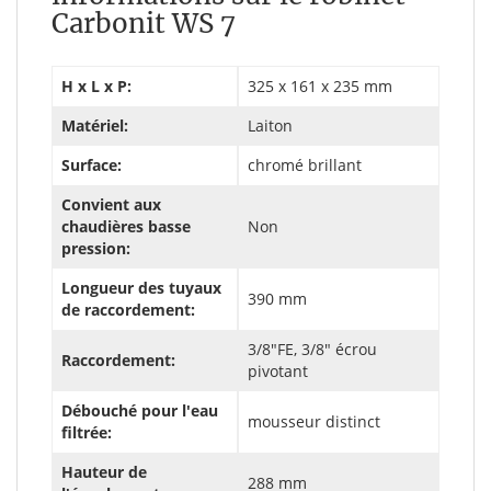
Carbonit WS 7
H x L x P:
325 x 161 x 235 mm
Matériel:
Laiton
Surface:
chromé brillant
Convient aux
chaudières basse
Non
pression:
Longueur des tuyaux
390 mm
de raccordement:
3/8"FE, 3/8" écrou
Raccordement:
pivotant
Débouché pour l'eau
mousseur distinct
filtrée:
Hauteur de
288 mm