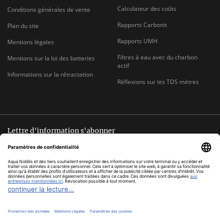
Calculateur des coûts
Conditions générales de vente
Rapports Carbonit
Plan du site
Rapports UMH
Mentions légales
Filtres à eau avec du charbon
Mentions sur la loi des batteries
actif
Informations sur la rétractation
Réflexions sur les TDS mètres
Lettre d'information s'abonner
Désinscription possible à tout moment
ADRESSE
s'abonner
E-
MAIL
*
Tous les prix TVA comprise, hors
frais d'envoi