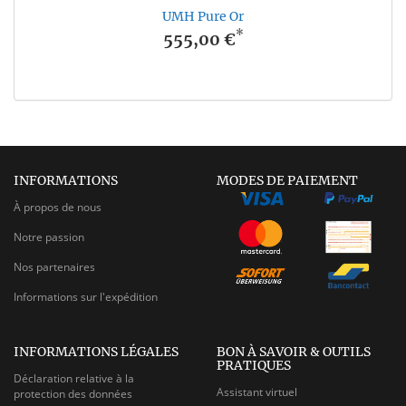
UMH Pure Or
*
555,00 €
INFORMATIONS
MODES DE PAIEMENT
À propos de nous
Notre passion
Nos partenaires
Informations sur l'expédition
INFORMATIONS LÉGALES
BON À SAVOIR & OUTILS
PRATIQUES
Déclaration relative à la
Assistant virtuel
protection des données