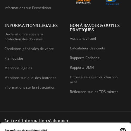
Informations sur l'expédition
INFORMATIONS LÉGALES
BON À SAVOIR & OUTILS
PRATIQUES
Déclaration relative à la
Assistant virtuel
protection des données
Calculateur des coûts
Conditions générales de vente
Rapports Carbonit
Plan du site
Rapports UMH
Mentions légales
Filtres à eau avec du charbon
Mentions sur la loi des batteries
actif
Informations sur la rétractation
Réflexions sur les TDS mètres
Lettre d'information s'abonner
Désinscription possible à tout moment