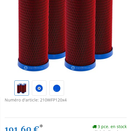
Numéro d'article:
210WFP120x4
*
3 pce. en stock
191,60 €