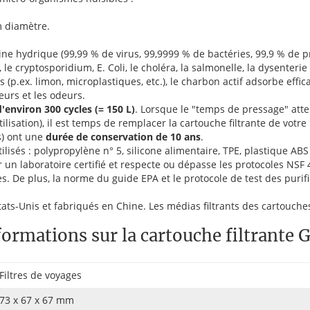
 diamètre.
ne hydrique (99,99 % de virus, 99,9999 % de bactéries, 99,9 % de pro
, le cryptosporidium, E. Coli, le choléra, la salmonelle, la dysenterie
les (p.ex. limon, microplastiques, etc.), le charbon actif adsorbe eff
eurs et les odeurs.
'environ 300 cycles (= 150 L)
. Lorsque le "temps de pressage" atte
lisation), il est temps de remplacer la cartouche filtrante de votre 
es) ont une
durée de conservation de 10 ans
.
lisés : polypropylène n° 5, silicone alimentaire, TPE, plastique ABS
ar un laboratoire certifié et respecte ou dépasse les protocoles NSF 
. De plus, la norme du guide EPA et le protocole de test des purif
ats-Unis et fabriqués en Chine. Les médias filtrants des cartouche
ormations sur la cartouche filtrante G
Filtres de voyages
73 x 67 x 67 mm