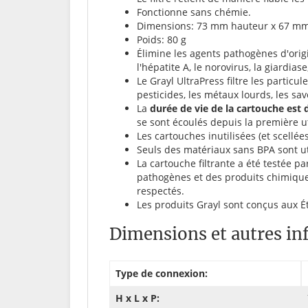
Fonctionne sans chémie.
Dimensions: 73 mm hauteur x 67 mm
Poids: 80 g
Élimine les agents pathogènes d'origi
l'hépatite A, le norovirus, la giardiase
Le Grayl UltraPress filtre les particu
pesticides, les métaux lourds, les sav
La
durée de vie de la cartouche est d
se sont écoulés depuis la première uti
Les cartouches inutilisées (et scellé
Seuls des matériaux sans BPA sont uti
La cartouche filtrante a été testée p
pathogènes et des produits chimiques
respectés.
Les produits Grayl sont conçus aux Ét
Dimensions et autres inf
Type de connexion:
H x L x P: