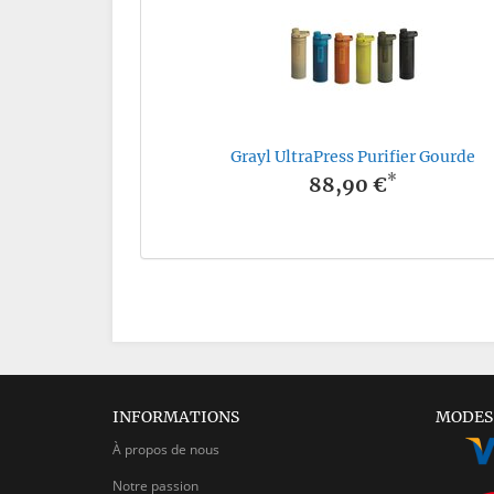
Grayl UltraPress Purifier Gourde
*
88,90 €
INFORMATIONS
MODES
À propos de nous
Notre passion