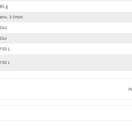
85 g
env. 3 l/min
Oui
Oui
150 L
150 L
P