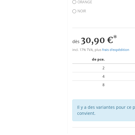
ORANGE
NOIR
*
30,90 €
dès
incl. 17% TVA, plus
frais d'expédition
de pce.
2
4
8
Il y a des variantes pour ce p
convient.