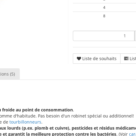
4
8
Liste de souhaits
Lis
ions (5)
au froide au point de consommation
.
 comme d'habitude. Pas besoin d'un robinet spécial ou additionnel!
ée de
tourbillonneurs
.
x lourds (p.ex. plomb et cuivre), pesticides et résidus médica
 et garantit la meilleure protection contre les bactéries
. (Voir
car