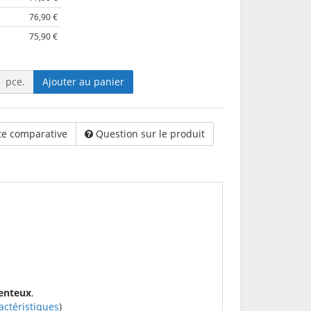
76,90 €
75,90 €
pce.
Ajouter au panier
te comparative
Question sur le produit
menteux
.
actéristiques
)