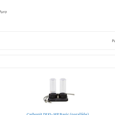
Puro
P
Carbonit DUO-HP Basic (parallèle)