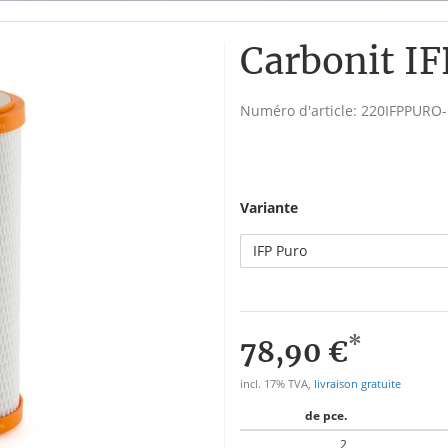
Carbonit IF
Numéro d'article:
220IFPPURO-
Variante
IFP Puro
*
78,90 €
incl. 17% TVA,
livraison gratuite
de pce.
2