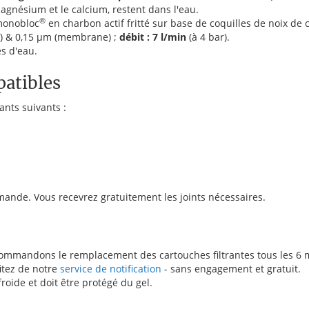
gnésium et le calcium, restent dans l'eau.
®
 monobloc
en charbon actif fritté sur base de coquilles de noix de
if) & 0,15 µm (membrane) ;
débit : 7 l/min
(à 4 bar).
es d'eau.
patibles
ants suivants :
mmande. Vous recevrez gratuitement les joints nécessaires.
commandons le remplacement des cartouches filtrantes tous les 6 
itez de notre
service de notification
- sans engagement et gratuit.
froide et doit être protégé du gel.