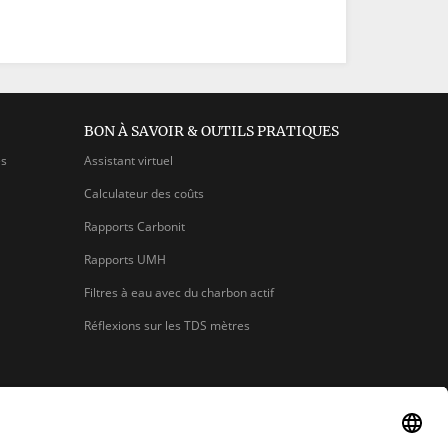
BON À SAVOIR & OUTILS PRATIQUES
es
Assistant virtuel
Calculateur des coûts
Rapports Carbonit
Rapports UMH
Filtres à eau avec du charbon actif
Réflexions sur les TDS mètres