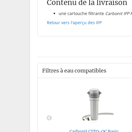
Contenu de la livraison
une cartouche filtrante
Carbonit IFP 
Retour vers l'aperçu des IFP
Filtres à eau compatibles
HP Basic
*
€
Carbonit CITO-QC Basic