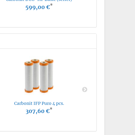
*
599,00 €
Carb
Carbonit IFP Puro 4 pcs.
*
307,60 €