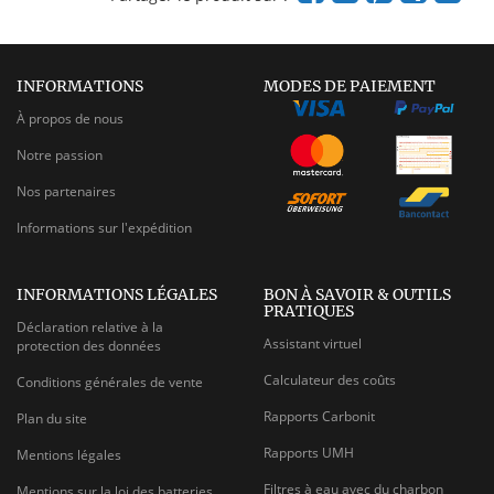
INFORMATIONS
MODES DE PAIEMENT
À propos de nous
Notre passion
Nos partenaires
Informations sur l'expédition
INFORMATIONS LÉGALES
BON À SAVOIR & OUTILS
PRATIQUES
Déclaration relative à la
Assistant virtuel
protection des données
Calculateur des coûts
Conditions générales de vente
Rapports Carbonit
Plan du site
Rapports UMH
Mentions légales
Filtres à eau avec du charbon
Mentions sur la loi des batteries