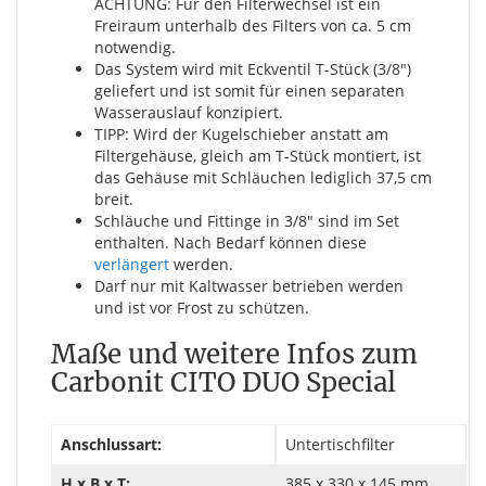
ACHTUNG: Für den Filterwechsel ist ein
Freiraum unterhalb des Filters von ca. 5 cm
notwendig.
Das System wird mit Eckventil T-Stück (3/8")
geliefert und ist somit für einen separaten
Wasserauslauf konzipiert.
TIPP: Wird der Kugelschieber anstatt am
Filtergehäuse, gleich am T-Stück montiert, ist
das Gehäuse mit Schläuchen lediglich 37,5 cm
breit.
Schläuche und Fittinge in 3/8" sind im Set
enthalten. Nach Bedarf können diese
verlängert
werden.
Darf nur mit Kaltwasser betrieben werden
und ist vor Frost zu schützen.
Maße und weitere Infos zum
Carbonit CITO DUO Special
Anschlussart:
Untertischfilter
H x B x T:
385 x 330 x 145 mm