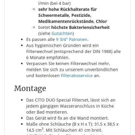
l/min (bei 4 bar)
sehr hohe Rückhalterate für
Schwermetalle, Pestizide,
Medikamentenrückstände, Chlor
bietet
höchste Bakteriensicherheit
(siehe
Gutachten
)
Es passen alle
9 3/4" Patronen
.
Aus hygienischen Gründen wird ein
Filterwechsel (entsprechend der DIN 1988) alle
6 Monate empfohlen.
Verpassen Sie keinen Filterwechsel mehr,
melden Sie sich zu unserem unverbindlichen
und kostenlosen
Filteraboservice
an.
Montage
Das CITO DUO Special Filterset, lässt sich an
jedem gängigen Wasseranschluss in Küche
oder Bad montieren.
Das Gerät wird fix an die Wand montiert.
Maße ohne Schläuche (B x H x T): 31,5 x 38,5 x
3
14,5 cm
. Mit Schläuchen 41 cm breit.