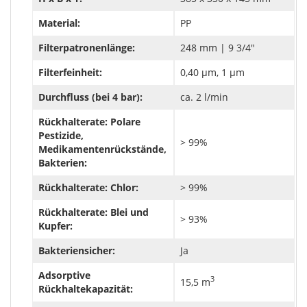
Material:
PP
Filterpatronenlänge:
248 mm | 9 3/4"
Filterfeinheit:
0,40 µm, 1 µm
Durchfluss (bei 4 bar):
ca. 2 l/min
Rückhalterate: Polare
Pestizide,
> 99%
Medikamentenrückstände,
Bakterien:
Rückhalterate: Chlor:
> 99%
Rückhalterate: Blei und
> 93%
Kupfer:
Bakteriensicher:
Ja
Adsorptive
3
15,5 m
Rückhaltekapazität: