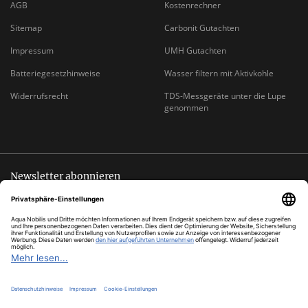
AGB
Kostenrechner
Sitemap
Carbonit Gutachten
Impressum
UMH Gutachten
Batteriegesetzhinweise
Wasser filtern mit Aktivkohle
Widerrufsrecht
TDS-Messgeräte unter die Lupe
genommen
Newsletter abonnieren
Abmeldung jederzeit möglich
EMAIL-
abonnieren
ADRESSE
*
Alle Preise inkl. gesetzlicher USt., zzgl.
Versand